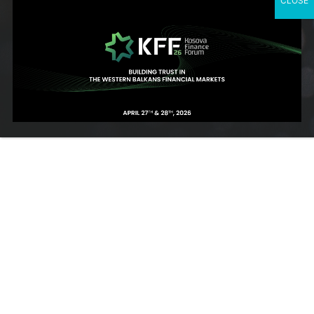
CLOSE
Partnerët
“Biznesi nuk është thjesht për sukseset tona,
por është edhe për sa të sukseshem i b
ëjmë
partnerët tanë!”